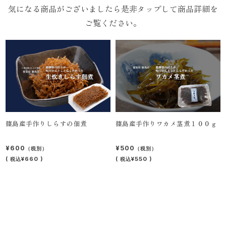
気になる商品がございましたら是非
タップ
して商品詳細を
ご覧ください。
篠島産手作りしらすの佃煮
篠島産手作りワカメ茎煮１００ｇ
¥600
¥500
（税別）
（税別）
(
¥660 )
(
¥550 )
税込
税込